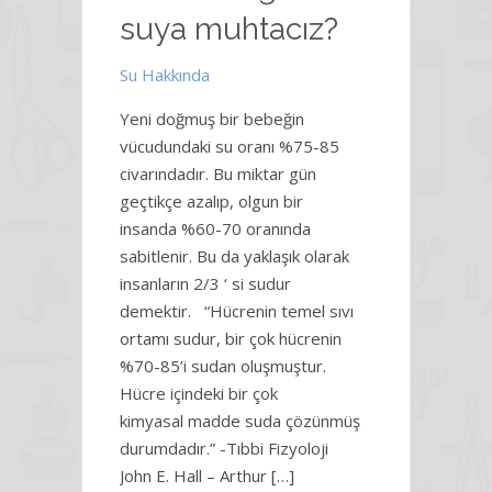
suya muhtacız?
Su Hakkında
Yeni doğmuş bir bebeğin
vücudundaki su oranı %75-85
civarındadır. Bu miktar gün
geçtikçe azalıp, olgun bir
insanda %60-70 oranında
sabitlenir. Bu da yaklaşık olarak
insanların 2/3 ‘ si sudur
demektir. “Hücrenin temel sıvı
ortamı sudur, bir çok hücrenin
%70-85’i sudan oluşmuştur.
Hücre içindeki bir çok
kimyasal madde suda çözünmüş
durumdadır.” -Tıbbi Fizyoloji
John E. Hall – Arthur […]